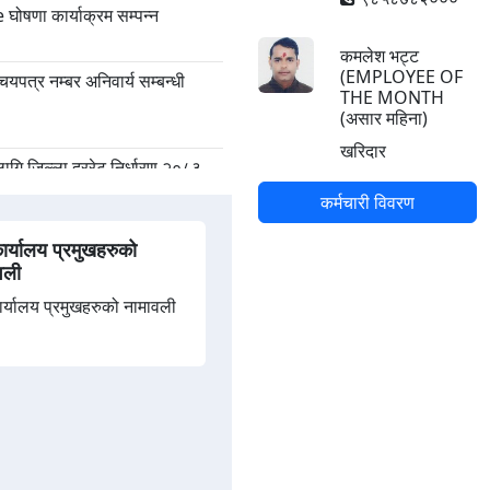
षणा कार्याक्रम सम्पन्‍न
कमलेश भट्ट
(EMPLOYEE OF
चयपत्र नम्बर अनिवार्य सम्बन्धी
THE MONTH
(असार महिना)
खरिदार
ि जिल्ला दररेट निर्धारण २०८३
कर्मचारी विवरण
न्न
 कार्यालय प्रमुखहरुको
वली
ैठक
 कार्यालय प्रमुखहरुको नामावली
सबै हेर्नुहोस