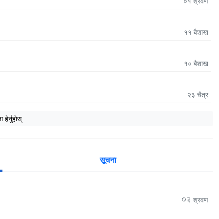
०१
श्रवण
११
बैशाख
१०
बैशाख
२३
चैत्र
हेर्नुहाेस्
सूचना
03
श्रवण