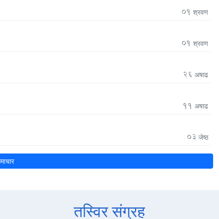
01
श्रवण
01
श्रवण
26
अषाढ
11
अषाढ
03
जेष्ठ
माचार
तस्विर संग्रह