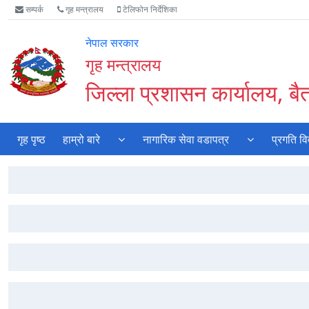
Accessibility
मुख्य
वेबसाइट
सम्पर्क
गृह मन्त्रालय
टेलिफोन निर्देशिका
Mode
नेभिगेसन
खोजमा
सुरु
पढ्नुहाेस्
जानुहोस्
नेपाल सरकार
गर्नुहोस्
गृह मन्त्रालय
जिल्ला प्रशासन कार्यालय, बै
गृह पृष्ठ
हाम्रो बारे
नागारिक सेवा वडापत्र
प्रगति व