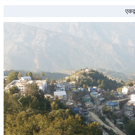
एकद्
अघिल्लो
स्लाइड