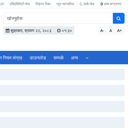
ish
एसिएबिलिटी मोड
स्क्रिन रिडर
न्यून व्यान्डविथ
डार्क मोड
उच्च कन्ट्रास्ट
वेबसाइटमा
सामग्री
खोज्नुहोस
शुक्रबार, श्रावण २२, २०८३
०१:३०
A-
A
A+
न नियम संग्रह
डाउनलोड
सम्पर्क
अन्य