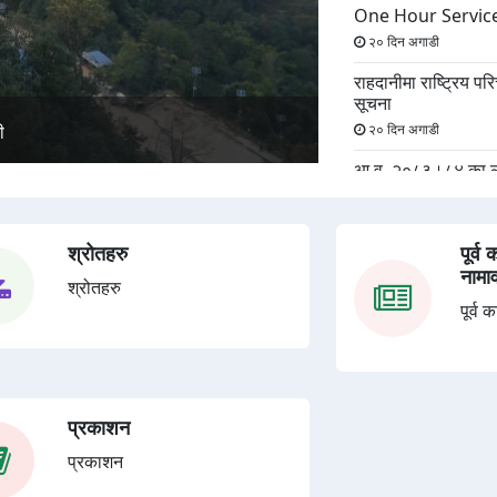
One Hour Service घो
२० दिन अगाडी
राहदानीमा राष्ट्रिय परि
सूचना
गढी बैतडी
२० दिन अगाडी
आ.व. २०८३।८४ का लाग
२४ दिन अगाडी
सार्वजनिक सुनुवाई सम्प
श्रोतहरु
पूर्व
२७ दिन अगाडी
नामा
श्रोतहरु
कार्यालयका कर्मचारी ब
पूर्व
१ महिना अगाडी
प्रकाशन
प्रकाशन