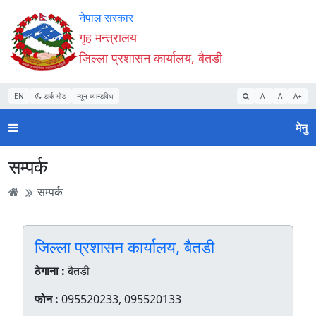
Accessibility
मुख्य
मुख्य
वेबसाइट
नेपाल सरकार
Mode
सामाग्री
नेभिगेसन
खोजमा
गृह मन्त्रालय
सुरु
पढ्नुहाेस्
पढ्नुहाेस्
जानुहोस्
जिल्ला प्रशासन कार्यालय, बैतडी
गर्नुहोस्
EN
डार्क मोड
न्यून व्यान्डविथ
A-
A
A+
मेनु
सम्पर्क
सम्पर्क
जिल्ला प्रशासन कार्यालय, बैतडी
ठेगाना :
बैतडी
फोन :
095520233, 095520133