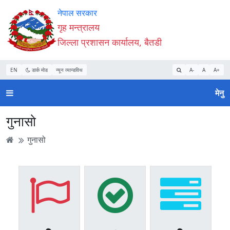
Accessibility
मुख्य
मुख्य
वेबसाइट
नेपाल सरकार
Mode
सामाग्री
नेभिगेसन
खोजमा
गृह मन्त्रालय
सुरु
पढ्नुहाेस्
पढ्नुहाेस्
जानुहोस्
जिल्ला प्रशासन कार्यालय, बैतडी
गर्नुहोस्
EN
डार्क मोड
न्यून व्यान्डविथ
A-
A
A+
मेनु
गुनासो
गुनासो