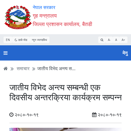
Accessibility
मुख्य
मुख्य
वेबसाइट
नेपाल सरकार
Mode
सामाग्री
नेभिगेसन
खोजमा
गृह मन्त्रालय
सुरु
पढ्नुहाेस्
पढ्नुहाेस्
जानुहोस्
जिल्ला प्रशासन कार्यालय, बैतडी
गर्नुहोस्
EN
डार्क मोड
न्यून व्यान्डविथ
A-
A
A+
मेनु
समाचार
जातीय विभेद अन्त्य स...
जातीय विभेद अन्त्य सम्बन्धी एक
दिवसीय अन्तरक्रिया कार्यक्रम सम्पन्न
२०८०-१०-१९
२०८०-१०-१९