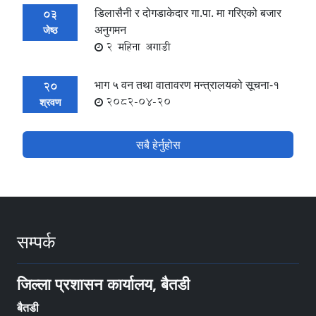
डिलासैनी र दोगडाकेदार गा.पा. मा गरिएको बजार
03
अनुगमन
जेष्ठ
2 महिना अगाडी
भाग ५ वन तथा वातावरण मन्त्रालयको सूचना-१
20
2082-04-20
श्रवण
सबै हेर्नुहोस
सम्पर्क
जिल्ला प्रशासन कार्यालय, बैतडी
बैतडी