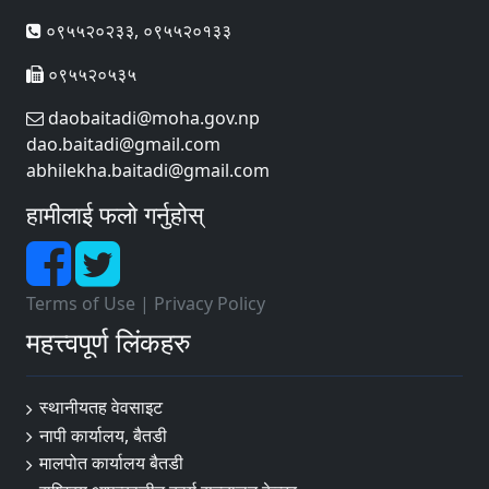
०९५५२०२३३, ०९५५२०१३३
०९५५२०५३५
daobaitadi@moha.gov.np
dao.baitadi@gmail.com
abhilekha.baitadi@gmail.com
हामीलाई फलो गर्नुहोस्
Terms of Use
|
Privacy Policy
महत्त्वपूर्ण लिंकहरु
स्थानीयतह वेवसाइट
नापी कार्यालय, बैतडी
मालपोत कार्यालय बैतडी