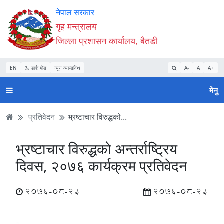
Accessibility
मुख्य
मुख्य
वेबसाइट
नेपाल सरकार
Mode
सामाग्री
नेभिगेसन
खोजमा
गृह मन्त्रालय
सुरु
पढ्नुहाेस्
पढ्नुहाेस्
जानुहोस्
जिल्ला प्रशासन कार्यालय, बैतडी
गर्नुहोस्
EN
डार्क मोड
न्यून व्यान्डविथ
A-
A
A+
मेनु
प्रतिवेदन
भ्रष्टाचार विरुद्धको...
भ्रष्टाचार विरुद्धको अन्तर्राष्ट्रिय
दिवस, २०७६ कार्यक्रम प्रतिवेदन
2076-08-23
2076-08-23