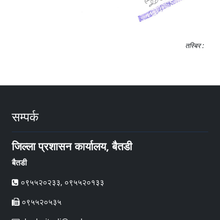
तस्बिर :
सम्पर्क
जिल्ला प्रशासन कार्यालय, बैतडी
बैतडी
०९५५२०२३३, ०९५५२०१३३
०९५५२०५३५