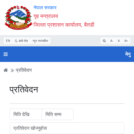
Accessibility
मुख्य
मुख्य
वेबसाइट
नेपाल सरकार
Mode
सामाग्री
नेभिगेसन
खोजमा
गृह मन्त्रालय
सुरु
पढ्नुहाेस्
पढ्नुहाेस्
जानुहोस्
जिल्ला प्रशासन कार्यालय, बैतडी
गर्नुहोस्
EN
डार्क मोड
न्यून व्यान्डविथ
A-
A
A+
मेनु
प्रतिवेदन
प्रतिवेदन