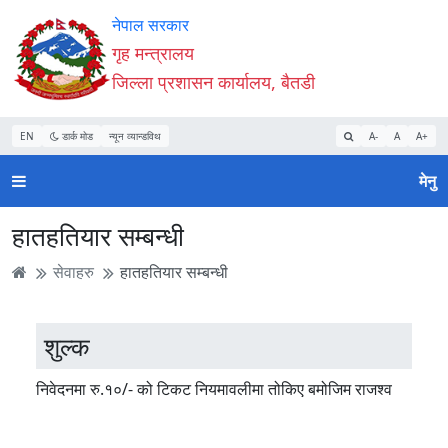
Accessibility
मुख्य
मुख्य
वेबसाइट
नेपाल सरकार
Mode
सामाग्री
नेभिगेसन
खोजमा
गृह मन्त्रालय
सुरु
पढ्नुहाेस्
पढ्नुहाेस्
जानुहोस्
जिल्ला प्रशासन कार्यालय, बैतडी
गर्नुहोस्
EN
डार्क मोड
न्यून व्यान्डविथ
A-
A
A+
मेनु
हातहतियार सम्बन्धी
सेवाहरु
हातहतियार सम्बन्धी
शुल्क
निवेदनमा रु.१०/- को टिकट नियमावलीमा तोकिए बमोजिम राजश्व