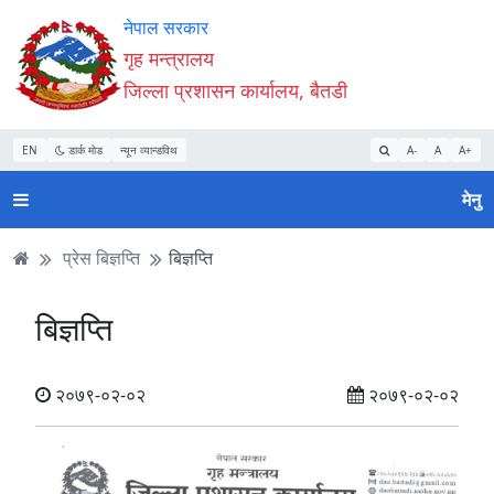
Accessibility
मुख्य
मुख्य
वेबसाइट
नेपाल सरकार
Mode
सामाग्री
नेभिगेसन
खोजमा
गृह मन्त्रालय
सुरु
पढ्नुहाेस्
पढ्नुहाेस्
जानुहोस्
जिल्ला प्रशासन कार्यालय, बैतडी
गर्नुहोस्
EN
डार्क मोड
न्यून व्यान्डविथ
A-
A
A+
मेनु
प्रेस बिज्ञप्ति
बिज्ञप्ति
बिज्ञप्ति
२०७९-०२-०२
२०७९-०२-०२