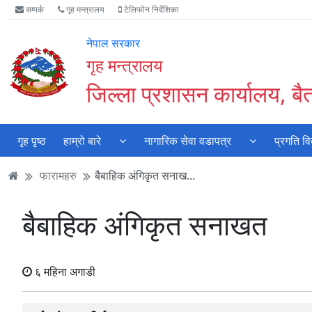
Accessibility
मुख्य
मुख्य
वेबसाइट
सम्पर्क
गृह मन्त्रालय
टेलिफोन निर्देशिका
Mode
सामाग्री
नेभिगेसन
खोजमा
सुरु
पढ्नुहाेस्
पढ्नुहाेस्
जानुहोस्
नेपाल सरकार
गर्नुहोस्
गृह मन्त्रालय
जिल्ला प्रशासन कार्यालय, बै
गृह पृष्ठ
हाम्रो बारे
नागारिक सेवा वडापत्र
प्रगति व
फारामहरु
बैबाहिक अंगिकृत सनाख...
बैबाहिक अंगिकृत सनाखत
६ महिना अगाडी