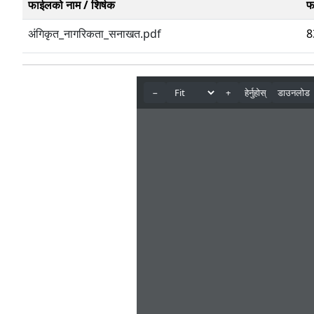
फाईलको नाम / शिर्षक
फ
अंगिकृत_नागरिकता_सनाखत.pdf
8