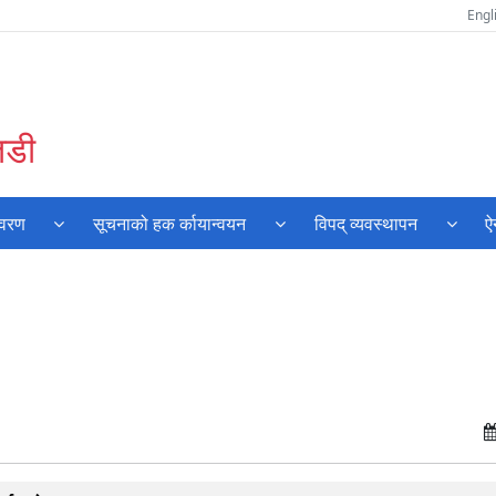
Engl
तडी
िवरण
सूचनाको हक र्कायान्वयन
विपद् व्यवस्थापन
ऐ