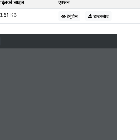
ाईलको साइज
एक्सन
3.61 KB
हेर्नुहोस
डाउनलोड