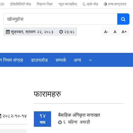
ish
एसिएबिलिटी मोड
स्क्रिन रिडर
न्यून व्यान्डविथ
डार्क मोड
उच्च कन्ट्रास्ट
वेबसाइटमा
सामग्री
खोज्नुहोस
शुक्रबार, श्रावण २२, २०८३
२३:४८
A-
A
A+
न नियम संग्रह
डाउनलोड
सम्पर्क
अन्य
फारामहरु
बैबाहिक अंगिकृत सनाखत
14
२०८२-१०-१४
6 महिना अगाडी
माघ