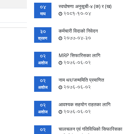
स्वघोषणा अनुसूची-४ (क) र (ख)
04
2081-10-04
माघ
कर्मचारी विदाको निवेदन
30
2077-04-30
श्रवण
MRP सिफारिसका लागि
02
2076-06-02
अशोज
नाम थर/जन्ममिति प्रमाणित
02
2076-06-02
अशोज
आवश्यक सहयोग राहतका लागि
02
2076-06-02
अशोज
चालचलन एवं गतिविधिको सिफारिसका
02