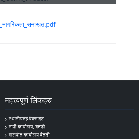
त_नागरिकता_सनाखत.pdf
महत्त्वपूर्ण लिंकहरु
स्थानीयतह वेवसाइट
नापी कार्यालय, बैतडी
मालपोत कार्यालय बैतडी