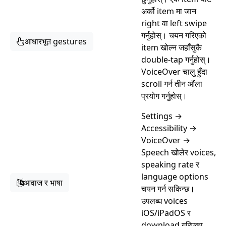
अर्को item मा जान
right वा left swipe
गर्नुहोस्। चयन गरिएको
आधारभूत gestures
item खोल्न जहाँसुकै
double-tap गर्नुहोस्।
VoiceOver चालु हुँदा
scroll गर्न तीन औंला
प्रयोग गर्नुहोस्।
Settings →
Accessibility →
VoiceOver →
Speech खोलेर voices,
speaking rate र
language options
आवाज र भाषा
चयन गर्न सकिन्छ।
उपलब्ध voices
iOS/iPadOS र
download गरिएका