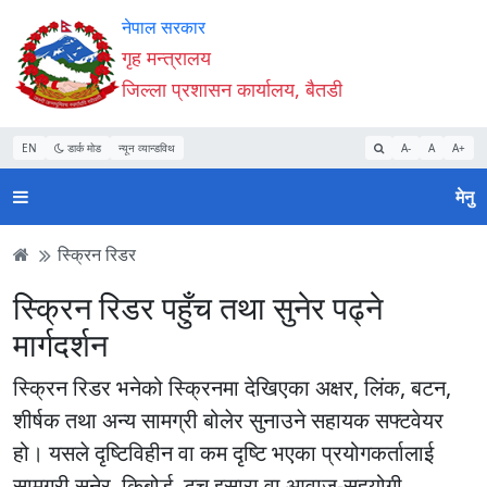
Accessibility
मुख्य
मुख्य
वेबसाइट
नेपाल सरकार
Mode
सामाग्री
नेभिगेसन
खोजमा
गृह मन्त्रालय
सुरु
पढ्नुहाेस्
पढ्नुहाेस्
जानुहोस्
जिल्ला प्रशासन कार्यालय, बैतडी
गर्नुहोस्
EN
डार्क मोड
न्यून व्यान्डविथ
A-
A
A+
मेनु
स्क्रिन रिडर
स्क्रिन रिडर पहुँच तथा सुनेर पढ्ने
मार्गदर्शन
स्क्रिन रिडर भनेको स्क्रिनमा देखिएका अक्षर, लिंक, बटन,
शीर्षक तथा अन्य सामग्री बोलेर सुनाउने सहायक सफ्टवेयर
हो। यसले दृष्टिविहीन वा कम दृष्टि भएका प्रयोगकर्तालाई
सामग्री सुनेर, किबोर्ड, टच इसारा वा आवाज-सहयोगी