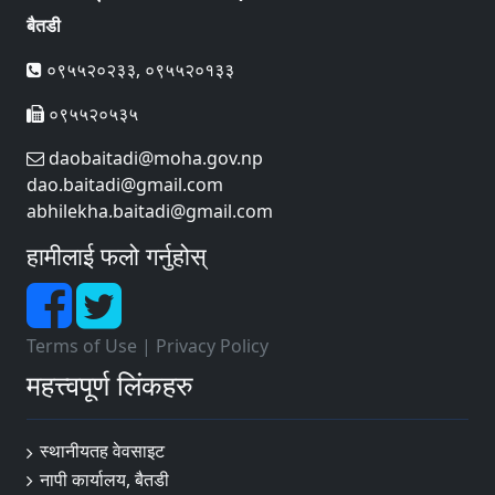
बैतडी
०९५५२०२३३, ०९५५२०१३३
०९५५२०५३५
daobaitadi@moha.gov.np
dao.baitadi@gmail.com
abhilekha.baitadi@gmail.com
हामीलाई फलो गर्नुहोस्
Terms of Use
|
Privacy Policy
महत्त्वपूर्ण लिंकहरु
स्थानीयतह वेवसाइट
नापी कार्यालय, बैतडी