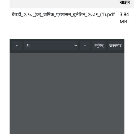
साइज
बैतडी_२.१०_(क)_बार्षिक_प्रशासन_बुलेटिन_२०७९_(1).pdf
3.84
MB