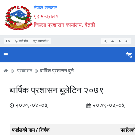
Accessibility
मुख्य
मुख्य
वेबसाइट
नेपाल सरकार
Mode
सामाग्री
नेभिगेसन
खोजमा
गृह मन्त्रालय
सुरु
पढ्नुहाेस्
पढ्नुहाेस्
जानुहोस्
जिल्ला प्रशासन कार्यालय, बैतडी
गर्नुहोस्
EN
डार्क मोड
न्यून व्यान्डविथ
A-
A
A+
मेनु
प्रकाशन
बार्षिक प्रशासन बुले...
बार्षिक प्रशासन बुलेटिन २०७९
2079-05-05
2079-05-05
फाईलको नाम / शिर्षक
फाईलक