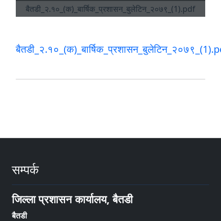
बैतडी_२.१०_(क)_बार्षिक_प्रशासन_बुलेटिन_२०७९_(1).p
सम्पर्क
जिल्ला प्रशासन कार्यालय, बैतडी
बैतडी