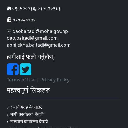
०९५५२०२३३, ०९५५२०१३३
०९५५२०५३५
daobaitadi@moha.gov.np
dao.baitadi@gmail.com
abhilekha.baitadi@gmail.com
हामीलाई फलो गर्नुहोस्
Terms of Use
|
Privacy Policy
महत्त्वपूर्ण लिंकहरु
स्थानीयतह वेवसाइट
नापी कार्यालय, बैतडी
मालपोत कार्यालय बैतडी