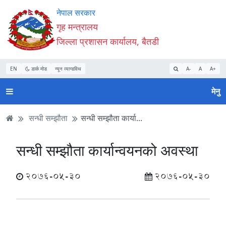
Accessibility
मुख्य
मुख्य
वेबसाइट
नेपाल सरकार
Mode
सामाग्री
नेभिगेसन
खोजमा
गृह मन्त्रालय
सुरु
पढ्नुहाेस्
पढ्नुहाेस्
जानुहोस्
जिल्ला प्रशासन कार्यालय, बैतडी
गर्नुहोस्
EN
डार्क मोड
न्यून व्यान्डविथ
A-
A
A+
मेनु
सन्धी सम्झौता
सन्धी सम्झौता कार्या...
सन्धी सम्झौता कार्यान्वयनको अवस्था
2076-05-30
2076-05-30