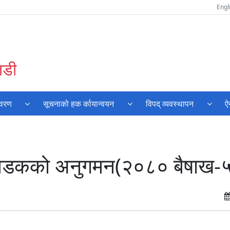
Engl
तडी
िवरण
सूचनाको हक र्कायान्वयन
विपद् व्यवस्थापन
ऐ
न सडकको अनुगमन(२०८० बैषाख-