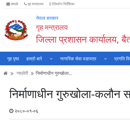
Accessibility
मुख्य
मुख्य
वेबसाइट
सम्पर्क
गृह मन्त्रालय
टेलिफोन निर्देशिका
Mode
सामाग्री
नेभिगेसन
खोजमा
सुरु
पढ्नुहाेस्
पढ्नुहाेस्
जानुहोस्
नेपाल सरकार
गर्नुहोस्
गृह मन्त्रालय
जिल्ला प्रशासन कार्यालय, बै
गृह पृष्ठ
हाम्रो बारे
नागारिक सेवा वडापत्र
प्रगति व
ग्यालेरी
निर्माणाधीन गुरुखोला...
निर्माणाधीन गुरुखोला-कलौ
२०८०-०१-०६