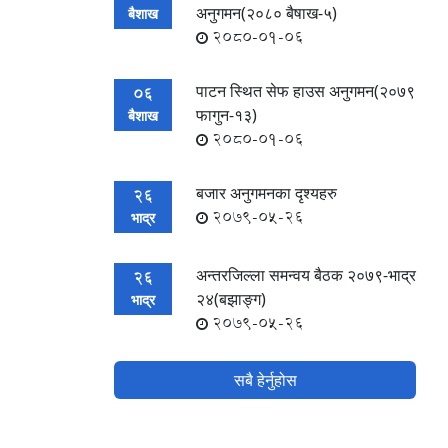
अनुगमन(२०८० बैषाख-५)
बैशाख
2080-01-06
पाटन स्थित सेफ हाउस अनुगमन(२०७९
06
फागुन-१३)
बैशाख
2080-01-06
बजार अनुगमनका दृश्यहरु
26
2079-05-26
भाद्र
अन्तरजिल्ला समन्वय बैठक २०७९-भाद्र
26
२४(बझाङ्ग)
भाद्र
2079-05-26
सबै हेर्नुहोस