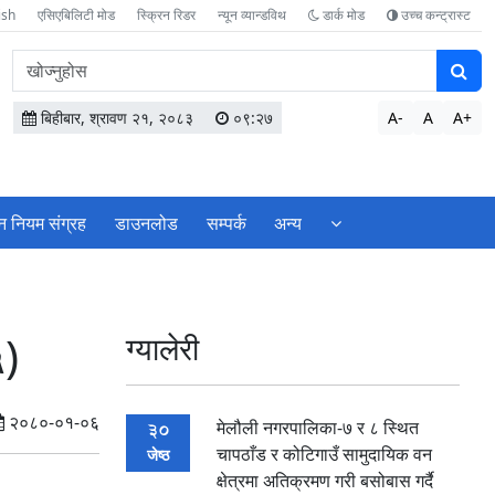
ish
एसिएबिलिटी मोड
स्क्रिन रिडर
न्यून व्यान्डविथ
डार्क मोड
उच्च कन्ट्रास्ट
वेबसाइटमा
सामग्री
खोज्नुहोस
बिहीबार, श्रावण २१, २०८३
०९:२७
A-
A
A+
न नियम संग्रह
डाउनलोड
सम्पर्क
अन्य
५)
ग्यालेरी
२०८०-०१-०६
मेलौली नगरपालिका-७ र ८ स्थित
30
चापठाँड र कोटिगाउँ सामुदायिक वन
जेष्ठ
क्षेत्रमा अतिक्रमण गरी बसोबास गर्दै