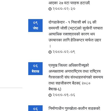
आएका २७ वटा घरहरू हटाउदै
2080-02-30
दोगडाकेदार - १ निवासी बर्ष २६ की
09
दमयन्ती जोशी (भट्ट)को सुत्केरी पश्चात
जेष्ठ
अत्याधिक रक्तश्रावको कारण थप
उपचारका लागि हेलिकप्टर मार्फत उद्दार
।
2080-02-09
प्रमुख जिल्ला अधिकारीज्यूको
06
अध्यक्षतामा अन्तराष्ट्रिय तथा राष्ट्रिय
बैशाख
गैरसरकारी संघ संस्थाहरुसंगको समन्वय
तथा सहजीकरण बैठक( २०८०
बैषाख-६)
2080-01-06
निर्माणाधीन गुरुखोला-कलौन सडकको
06