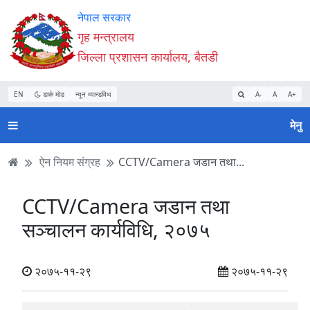
Accessibility
मुख्य
मुख्य
वेबसाइट
नेपाल सरकार
Mode
सामाग्री
नेभिगेसन
खोजमा
गृह मन्त्रालय
सुरु
पढ्नुहाेस्
पढ्नुहाेस्
जानुहोस्
जिल्ला प्रशासन कार्यालय, बैतडी
गर्नुहोस्
EN
डार्क मोड
न्यून व्यान्डविथ
A-
A
A+
मेनु
ऐन नियम संग्रह
CCTV/Camera जडान तथा...
CCTV/Camera जडान तथा
सञ्चालन कार्यविधि, २०७५
२०७५-११-२९
२०७५-११-२९