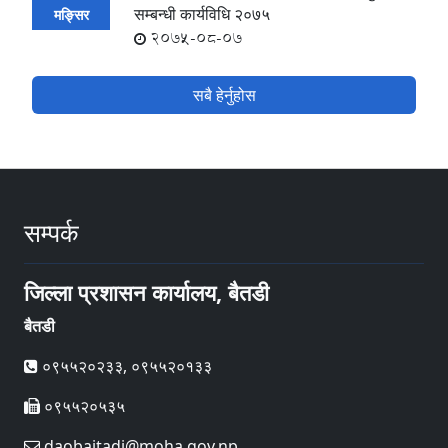
सम्बन्धी कार्यविधि २०७५
मङ्सिर
2075-08-07
सबै हेर्नुहोस
सम्पर्क
जिल्ला प्रशासन कार्यालय, बैतडी
बैतडी
०९५५२०२३३, ०९५५२०१३३
०९५५२०५३५
daobaitadi@moha.gov.np