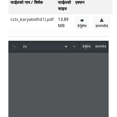
फाईलको नाम / शिर्षक
फाईलको
एक्सन
साइज
cctv_karyabidhi(1).pdf
13.89
MB
हेर्नुहोस
डाउनलोड