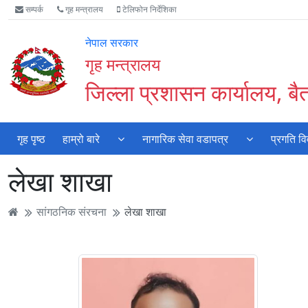
Accessibility
मुख्य
मुख्य
वेबसाइट
सम्पर्क
गृह मन्त्रालय
टेलिफोन निर्देशिका
Mode
सामाग्री
नेभिगेसन
खोजमा
सुरु
पढ्नुहाेस्
पढ्नुहाेस्
जानुहोस्
नेपाल सरकार
गर्नुहोस्
गृह मन्त्रालय
जिल्ला प्रशासन कार्यालय, बै
गृह पृष्ठ
हाम्रो बारे
नागारिक सेवा वडापत्र
प्रगति व
लेखा शाखा
सांगठनिक संरचना
लेखा शाखा