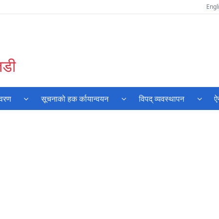
Engl
तडी
िवरण
सूचनाको हक र्कायान्वयन
विपद् व्यवस्थापन
ऐ