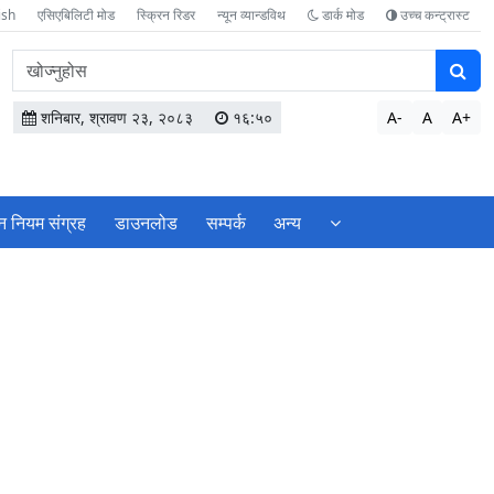
ish
एसिएबिलिटी मोड
स्क्रिन रिडर
न्यून व्यान्डविथ
डार्क मोड
उच्च कन्ट्रास्ट
वेबसाइटमा
सामग्री
खोज्नुहोस
शनिबार, श्रावण २३, २०८३
१६:५०
A-
A
A+
न नियम संग्रह
डाउनलोड
सम्पर्क
अन्य